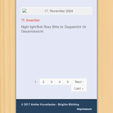
17. November
Night light/Bob Ross Bitte 2x Doppelclick für
Gesamtansicht
1
2
3
4
5
Next ›
Last »
© 2017 Atelier Kunstlaube - Brigitte Böhling
Impressum